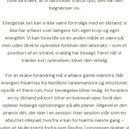
zone så stærk, at vi fastholder status quo, selv når den
begrænser os.
Energetisk set kan vi ikke være fortrolige med en tilstand, vi
ikke har erfaret over længere tid i egen krop og eget
energifelt. Vi kan forestille os en anden måde at være på,
men uden direkte oplevelse forbliver den abstrakt – som et
postkort af en strand, vi aldrig har besøgt. Først når vi
træder ind i oplevelsen, bliver den virkelig.
For at skabe forandring må vi aflære gamle mønstre. Når
energien frisættes fra fastlåste tankemønstre og emotioner,
opstår et friere rum, hvor bevægelse bliver mulig. At forankre
en ny tilstand på kort tid er en kolossal rejse, fordi den
opløser livslange ophobninger på alle planer. Alligevel er det
præcis dét, der sker i en session. Hver session står som en
afsluttet milepæl, hvorfra vi kan fortsætte næste gang –
uden at skulle starte forfra som Sisyfos. I processen skaber vi