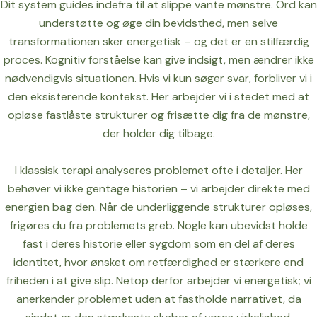
Dit system guides indefra til at slippe vante mønstre. Ord kan
understøtte og øge din bevidsthed, men selve
transformationen sker energetisk – og det er en stilfærdig
proces. Kognitiv forståelse kan give indsigt, men ændrer ikke
nødvendigvis situationen. Hvis vi kun søger svar, forbliver vi i
den eksisterende kontekst. Her arbejder vi i stedet med at
opløse fastlåste strukturer og frisætte dig fra de mønstre,
der holder dig tilbage.
I klassisk terapi analyseres problemet ofte i detaljer. Her
behøver vi ikke gentage historien – vi arbejder direkte med
energien bag den. Når de underliggende strukturer opløses,
frigøres du fra problemets greb. Nogle kan ubevidst holde
fast i deres historie eller sygdom som en del af deres
identitet, hvor ønsket om retfærdighed er stærkere end
friheden i at give slip. Netop derfor arbejder vi energetisk; vi
anerkender problemet uden at fastholde narrativet, da