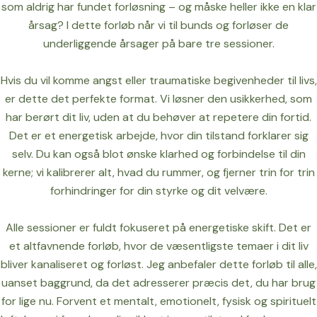
som aldrig har fundet forløsning – og måske heller ikke en klar
årsag? I dette forløb når vi til bunds og forløser de
underliggende årsager på bare tre sessioner.
Hvis du vil komme angst eller traumatiske begivenheder til livs,
er dette det perfekte format. Vi løsner den usikkerhed, som
har berørt dit liv, uden at du behøver at repetere din fortid.
Det er et energetisk arbejde, hvor din tilstand forklarer sig
selv. Du kan også blot ønske klarhed og forbindelse til din
kerne; vi kalibrerer alt, hvad du rummer, og fjerner trin for trin
forhindringer for din styrke og dit velvære.
Alle sessioner er fuldt fokuseret på energetiske skift. Det er
et altfavnende forløb, hvor de væsentligste temaer i dit liv
bliver kanaliseret og forløst. Jeg anbefaler dette forløb til alle,
uanset baggrund, da det adresserer præcis det, du har brug
for lige nu. Forvent et mentalt, emotionelt, fysisk og spirituelt