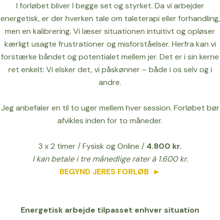
I forløbet bliver I begge set og styrket. Da vi arbejder
energetisk, er der hverken tale om taleterapi eller forhandling,
men en kalibrering. Vi læser situationen intuitivt og opløser
kærligt usagte frustrationer og misforståelser. Herfra kan vi
forstærke båndet og potentialet mellem jer. Det er i sin kerne
ret enkelt: Vi elsker det, vi påskønner – både i os selv og i
andre.
Jeg anbefaler en til to uger mellem hver session. Forløbet bør
afvikles inden for to måneder.
3 x 2 timer / Fysisk og Online /
4.800 kr.
I kan betale i tre månedlige rater á 1.600 kr.
BEGYND JERES FORLØB
►
Energetisk arbejde tilpasset enhver situation