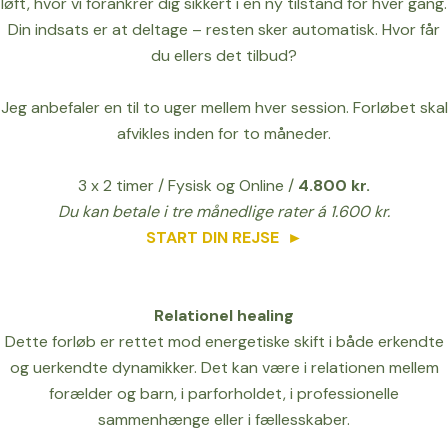
løft, hvor vi forankrer dig sikkert i en ny tilstand for hver gang.
Din indsats er at deltage – resten sker automatisk. Hvor får
du ellers det tilbud?
Jeg anbefaler en til to uger mellem hver session.
Forløbet skal
afvikles inden for to måneder.
3 x 2 timer / Fysisk og Online /
4.800 kr.
Du kan betale i tre månedlige rater á 1.600 kr.
START DIN REJSE
►
Relationel healing
Dette forløb er rettet mod energetiske skift i både erkendte
og uerkendte dynamikker. Det kan være i relationen mellem
forælder og barn, i parforholdet, i professionelle
sammenhænge eller i fællesskaber.