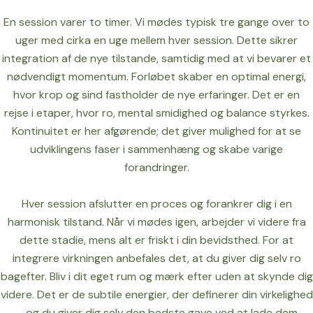
En session varer to timer. Vi mødes typisk tre gange over to
uger med cirka en uge mellem hver session. Dette sikrer
integration af de nye tilstande, samtidig med at vi bevarer et
nødvendigt momentum. Forløbet skaber en optimal energi,
hvor krop og sind fastholder de nye erfaringer. Det er en
rejse i etaper, hvor ro, mental smidighed og balance styrkes.
Kontinuitet er her afgørende; det giver mulighed for at se
udviklingens faser i sammenhæng og skabe varige
forandringer.
Hver session afslutter en proces og forankrer dig i en
harmonisk tilstand. Når vi mødes igen, arbejder vi videre fra
dette stadie, mens alt er friskt i din bevidsthed. For at
integrere virkningen anbefales det, at du giver dig selv ro
bagefter. Bliv i dit eget rum og mærk efter uden at skynde dig
videre. Det er de subtile energier, der definerer din virkelighed
– og du giver dig selv den bedste gave ved at lade dem